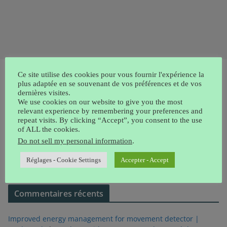
Ce site utilise des cookies pour vous fournir l'expérience la
Tags
plus adaptée en se souvenant de vos préférences et de vos
dernières visites.
We use cookies on our website to give you the most
arduino
relevant experience by remembering your preferences and
3D printer
DrMouse
Alarme
bienvenue
repeat visits. By clicking “Accept”, you consent to the use
of ALL the cookies.
Firebase
MyHome
station météo
Swift
Do not sell my personal information
.
GPS
treasure hunt
Réglages - Cookie Settings
Accepter - Accept
Wifi
Commentaires récents
Improved energy management for movement detector |