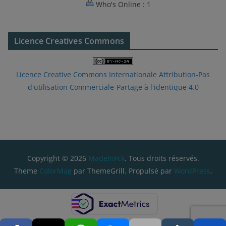
Who's Online : 1
Licence Creatives Commons
Licence Creative Commons Internationale Attribution-Pas
d'utilisation Commerciale-Partage à l'identique 4.0
Copyright © 2026
MadeInFck
. Tous droits réservés.
Theme
ColorMag
par ThemeGrill. Propulsé par
WordPress
.