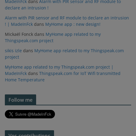
MadeInFck
dans
Alarm with PIR sensor and RF module to
declare an intrusion !
Alarm with PIR sensor and RF module to declare an intrusion
! | MadeInFck
dans
MyHome app : new design!
Mickaël Fonck
dans
MyHome app related to my
Thingspeak.com project
sikis izle
dans
MyHome app related to my Thingspeak.com
project
MyHome app related to my Thingspeak.com project |
MadeInFck
dans
Thingspeak.com for IoT Wifi transmitted
Home Temperature
Follow me
Vos contributions