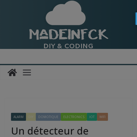
Passer
au
contenu
ALARM
DIY
DOMOTIQUE
ELECTRONICS
IOT
WIFI
Un détecteur de