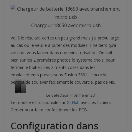
Chargeur 18650 avec micro usb
Voilà le résultat, certes un peu grand mais j’ai prévu large
au cas où je veuille ajouter des modules. Il ne tient qu’à
vous de vous lancer dans une miniaturisation. On voit
bien sur les 2 premières photos le système choisi pour
fermer le boîtier: des aimants collés dans les
emplacements prévus sous Fusion 360 ! L’encoche
permet de soulever facilement le couvercle, pas de vis.
F
F
V
Le détecteur imprimé en 3D
a
a
u
Le modèle est disponible sur
GitHub
avec les fichiers
c
c
e
Gerber pour faire confectionner les PCB.
e
e
d
a
a
’
Configuration dans
v
r
e