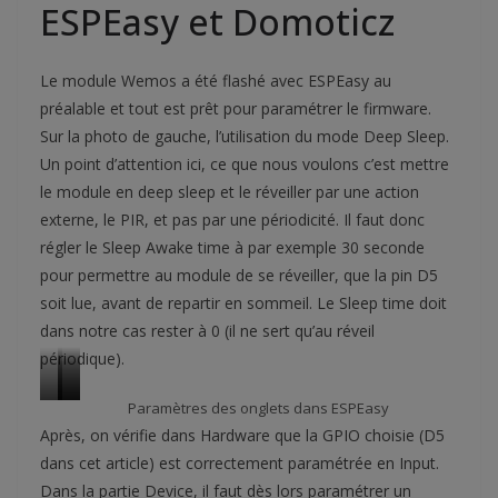
ESPEasy et Domoticz
a
r
n
n
i
s
t
è
e
Le module Wemos a été flashé avec ESPEasy au
r
m
préalable et tout est prêt pour paramétrer le firmware.
e
b
Sur la photo de gauche, l’utilisation du mode Deep Sleep.
l
e
Un point d’attention ici, ce que nous voulons c’est mettre
le module en deep sleep et le réveiller par une action
externe, le PIR, et pas par une périodicité. Il faut donc
régler le Sleep Awake time à par exemple 30 seconde
pour permettre au module de se réveiller, que la pin D5
soit lue, avant de repartir en sommeil. Le Sleep time doit
dans notre cas rester à 0 (il ne sert qu’au réveil
périodique).
o
o
o
Paramètres des onglets dans ESPEasy
n
n
n
Après, on vérifie dans Hardware que la GPIO choisie (D5
g
g
g
dans cet article) est correctement paramétrée en Input.
l
l
l
Dans la partie Device, il faut dès lors paramétrer un