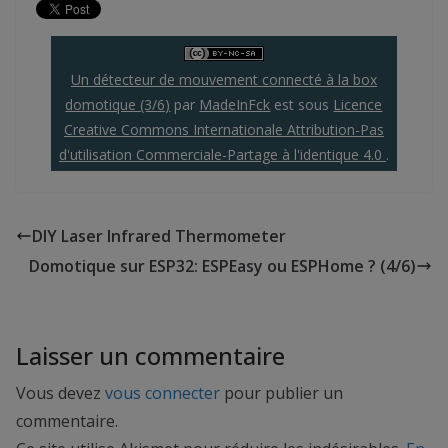
Un détecteur de mouvement connecté à la box
domotique (3/6)
par
MadeInFck
est sous
Licence
Creative Commons Internationale Attribution-Pas
d'utilisation Commerciale-Partage à l'identique 4.0
.
DIY Laser Infrared Thermometer
Domotique sur ESP32: ESPEasy ou ESPHome ? (4/6)
Laisser un commentaire
Vous devez
vous connecter
pour publier un
commentaire.