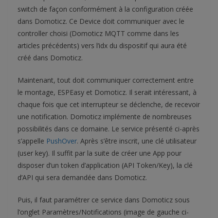
e
e
e
switch de façon conformément à la configuration créée
t
t
t
dans Domoticz. Ce Device doit communiquer avec le
D
H
C
controller choisi (Domoticz MQTT comme dans les
e
a
o
articles précédents) vers l’idx du dispositif qui aura été
v
r
n
créé dans Domoticz.
i
d
f
c
w
i
Maintenant, tout doit communiquer correctement entre
e
a
g
le montage, ESPEasy et Domoticz. Il serait intéressant, à
r
e
chaque fois que cet interrupteur se déclenche, de recevoir
une notification. Domoticz implémente de nombreuses
possibilités dans ce domaine. Le service présenté ci-après
s’appelle
PushOver
. Après s’être inscrit, une clé utilisateur
(user key). Il suffit par la suite de créer une App pour
disposer d’un token d’application (API Token/Key), la clé
d’API qui sera demandée dans Domoticz.
Puis, il faut paramétrer ce service dans Domoticz sous
l’onglet Paramètres/Notifications (image de gauche ci-