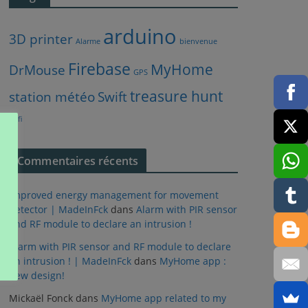
arduino
3D printer
Alarme
bienvenue
Firebase
MyHome
DrMouse
GPS
treasure hunt
station météo
Swift
Wifi
Commentaires récents
Improved energy management for movement
detector | MadeInFck
dans
Alarm with PIR sensor
and RF module to declare an intrusion !
Alarm with PIR sensor and RF module to declare
an intrusion ! | MadeInFck
dans
MyHome app :
new design!
Mickaël Fonck
dans
MyHome app related to my