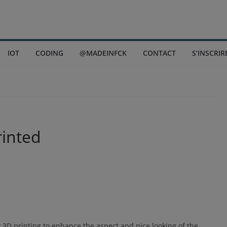
IOT
CODING
@MADEINFCK
CONTACT
S’INSCRIR
rinted
ny 3D printing to enhance the aspect and nice looking of the