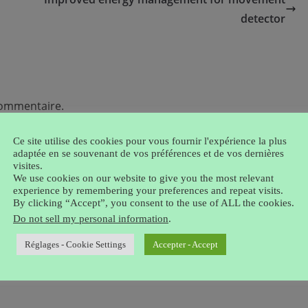
detector
commentaire.
rables.
En savoir plus sur la façon dont les données de
Ce site utilise des cookies pour vous fournir l'expérience la plus
adaptée en se souvenant de vos préférences et de vos dernières
visites.
We use cookies on our website to give you the most relevant
experience by remembering your preferences and repeat visits.
By clicking “Accept”, you consent to the use of ALL the cookies.
Do not sell my personal information
.
Réglages - Cookie Settings
Accepter - Accept