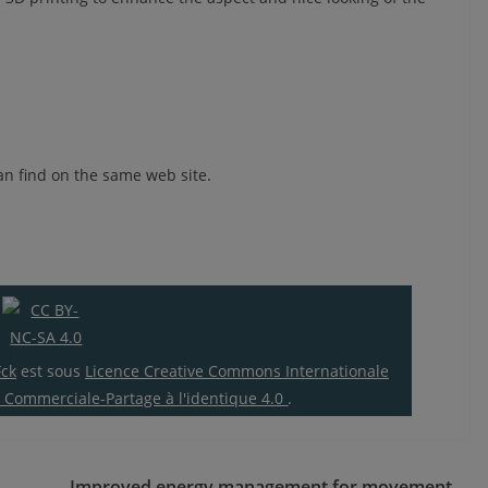
can find on the same web site.
ck
est sous
Licence Creative Commons Internationale
on Commerciale-Partage à l'identique 4.0
.
Improved energy management for movement