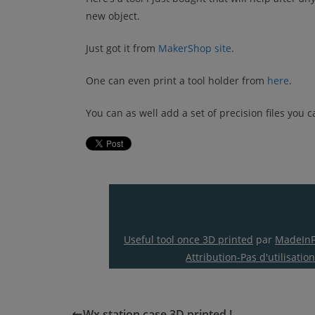
new object.
Just got it from
MakerShop site
.
One can even print a tool holder from
here
.
You can as well add a set of precision files you 
Useful tool once 3D printed
par
MadeInF
Attribution-Pas d'utilisati
Wx station case 3D printed !