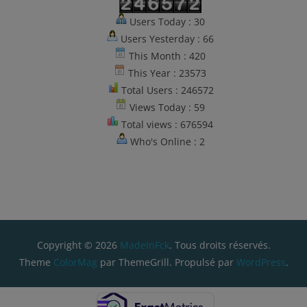
Users Today : 30
Users Yesterday : 66
This Month : 420
This Year : 23573
Total Users : 246572
Views Today : 59
Total views : 676594
Who's Online : 2
Copyright © 2026
MadeInFck
. Tous droits réservés.
Theme
ColorMag
par ThemeGrill. Propulsé par
WordPress
.