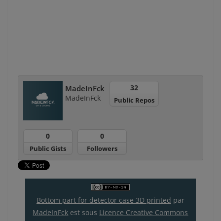
32
MadeInFck
MadeInFck
Public Repos
0
0
Public Gists
Followers
Bottom part for detector case 3D printed
par
MadeInFck
est sous
Licence Creative Commons