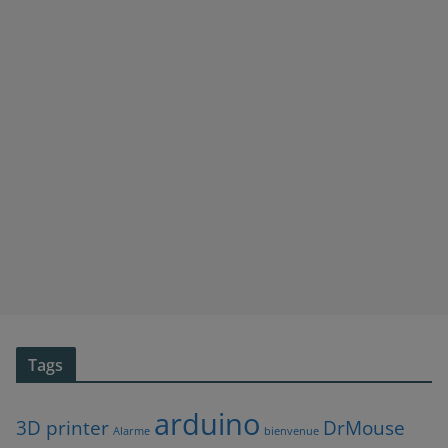
Tags
arduino
3D printer
DrMouse
Alarme
bienvenue