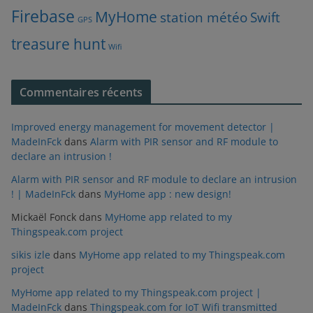
Firebase
MyHome
station météo
Swift
GPS
treasure hunt
Wifi
Commentaires récents
Improved energy management for movement detector |
MadeInFck
dans
Alarm with PIR sensor and RF module to
declare an intrusion !
Alarm with PIR sensor and RF module to declare an intrusion
! | MadeInFck
dans
MyHome app : new design!
Mickaël Fonck
dans
MyHome app related to my
Thingspeak.com project
sikis izle
dans
MyHome app related to my Thingspeak.com
project
MyHome app related to my Thingspeak.com project |
MadeInFck
dans
Thingspeak.com for IoT Wifi transmitted