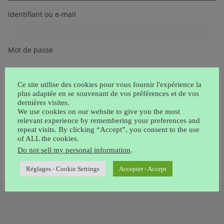
Identifiant ou e-mail
Mot de passe
Ce site utilise des cookies pour vous fournir l'expérience la
Oublié ?
plus adaptée en se souvenant de vos préférences et de vos
dernières visites.
We use cookies on our website to give you the most
relevant experience by remembering your preferences and
Chercher:
repeat visits. By clicking “Accept”, you consent to the use
of ALL the cookies.
Do not sell my personal information
.
Réglages - Cookie Settings
Accepter - Accept